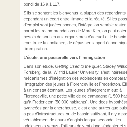
bondi de 16 à 1 117.
S’ils se sentent les bienvenus la plupart des répondants
cependant un écart entre l’image et la réalité. Si les possi
d’emploi sont jugées bonnes, l’intégration semble rester d
parmi les recommandations de Mme Kim, on peut noter 
besoin de soutien aux organismes d’accueil et le besoin
construire la confiance, de dépasser l’apport économiqu
l’immigration.
L’école, une passerelle vers l’immigration
Dans son étude,
Getting Used to the quiet
, Stacey Wils
Forsberg, de la Wilfrid Laurier University, s’est intéres
mécanismes d’intégration des adolescents en comparan
l’intégration des jeunes à Florenceville et Fredericton. Ell
à un constat étonnant. Les jeunes s’intègrent mieux à
Florenceville, une petite ville de de campagne (1 500 hab
qu’à Fredericton (50 000 habitants). Une dees hypothès
avancées par la chercheuse, c’est entre autres que puisq
a pas d’infrastructures ou de bassin suffisant, il n,y a pa
véritablement de cours d’anglais langue seconde, les
adolescents venus d’ailleurs doivent donc s’adapter et s’