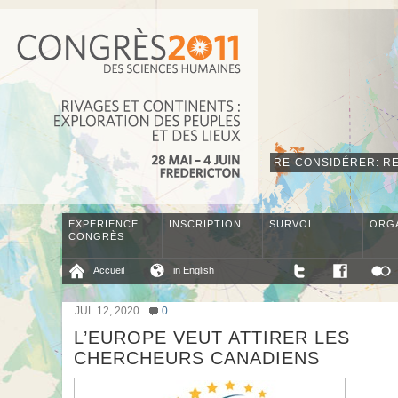
RE-CONSIDÉRER: RE
EXPERIENCE
INSCRIPTION
SURVOL
ORG
CONGRÈS
Accueil
in English
JUL 12, 2020
0
L’EUROPE VEUT ATTIRER LES
CHERCHEURS CANADIENS